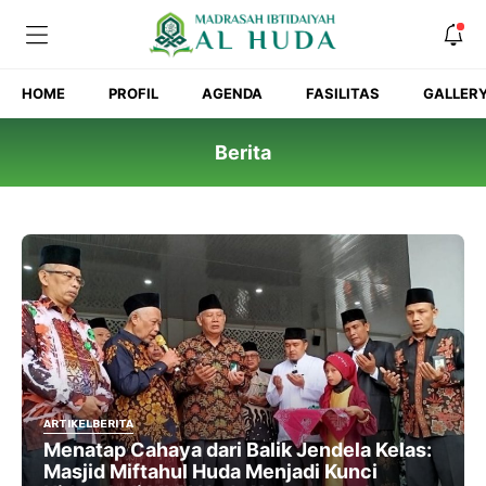
Skip
to
content
HOME
PROFIL
AGENDA
FASILITAS
GALLER
Berita
ARTIKEL
BERITA
Menatap Cahaya dari Balik Jendela Kelas:
Masjid Miftahul Huda Menjadi Kunci