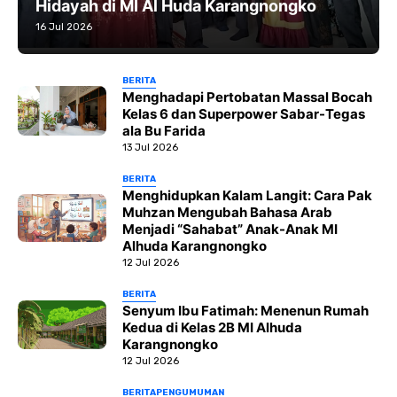
Hidayah di MI Al Huda Karangnongko
16 Jul 2026
BERITA
Menghadapi Pertobatan Massal Bocah
Kelas 6 dan Superpower Sabar-Tegas
ala Bu Farida
13 Jul 2026
BERITA
Menghidupkan Kalam Langit: Cara Pak
Muhzan Mengubah Bahasa Arab
Menjadi “Sahabat” Anak-Anak MI
Alhuda Karangnongko
12 Jul 2026
BERITA
Senyum Ibu Fatimah: Menenun Rumah
Kedua di Kelas 2B MI Alhuda
Karangnongko
12 Jul 2026
BERITA
PENGUMUMAN