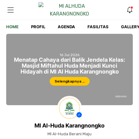
Skip
to
content
HOME
PROFIL
AGENDA
FASILITAS
GALLER
16 Jul 2026
Menatap Cahaya dari Balik Jendela Kelas:
Masjid Miftahul Huda Menjadi Kunci
Hidayah di MI Al Huda Karangnongko
Selengkapnya …
MI Al-Huda Karangnongko
MI Al-Huda Berani Maju