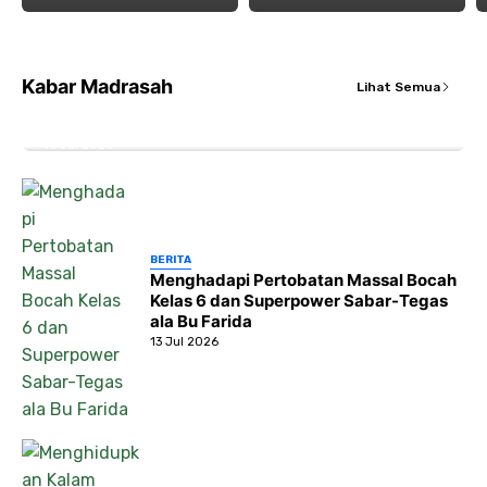
ARTIKEL
BERITA
Menatap Cahaya dari Balik Jendela Kelas:
Kabar Madrasah
Lihat Semua
Masjid Miftahul Huda Menjadi Kunci
Hidayah di MI Al Huda Karangnongko
16 Jul 2026
BERITA
Menghadapi Pertobatan Massal Bocah
Kelas 6 dan Superpower Sabar-Tegas
ala Bu Farida
13 Jul 2026